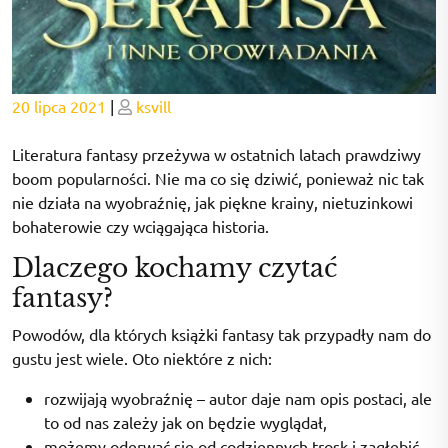
Posted
Posted
20 lipca 2021
|
ksvill
on
on
Literatura fantasy przeżywa w ostatnich latach prawdziwy
boom popularności. Nie ma co się dziwić, ponieważ nic tak
nie działa na wyobraźnię, jak piękne krainy, nietuzinkowi
bohaterowie czy wciągająca historia.
Dlaczego kochamy czytać
fantasy?
Powodów, dla których książki fantasy tak przypadły nam do
gustu jest wiele. Oto niektóre z nich:
rozwijają wyobraźnię – autor daje nam opis postaci, ale
to od nas zależy jak on będzie wyglądał,
możemy oderwać się od codziennych trosk i zagłębić