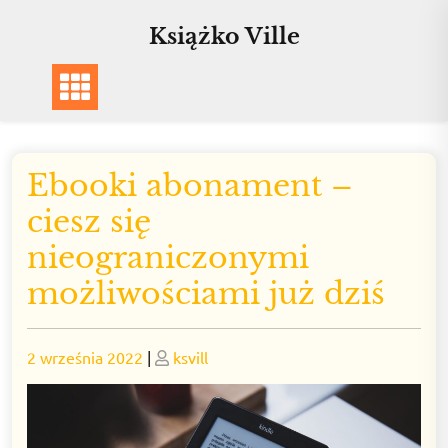
Skip
Książko Ville
to
content
Ebooki abonament –
ciesz się
nieograniczonymi
możliwościami już dziś
Posted
Posted
2 września 2022
|
ksvill
on
on