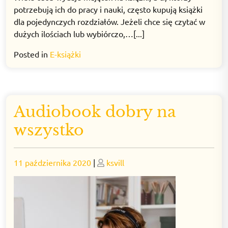
potrzebują ich do pracy i nauki, często kupują książki
dla pojedynczych rozdziałów. Jeżeli chce się czytać w
dużych ilościach lub wybiórczo,…[...]
Posted in
E-książki
Audiobook dobry na
wszystko
Posted
Posted
11 października 2020
|
ksvill
on
on