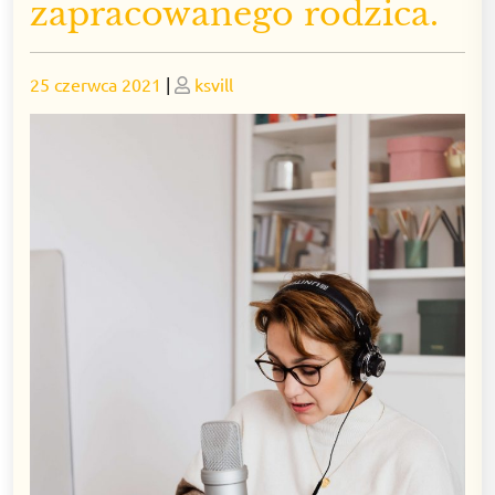
zapracowanego rodzica.
Posted
Posted
25 czerwca 2021
|
ksvill
on
on