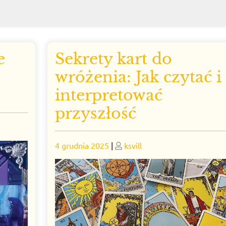
e
Sekrety kart do
wróżenia: Jak czytać i
interpretować
przyszłość
Posted
Posted
4 grudnia 2025
|
ksvill
on
on