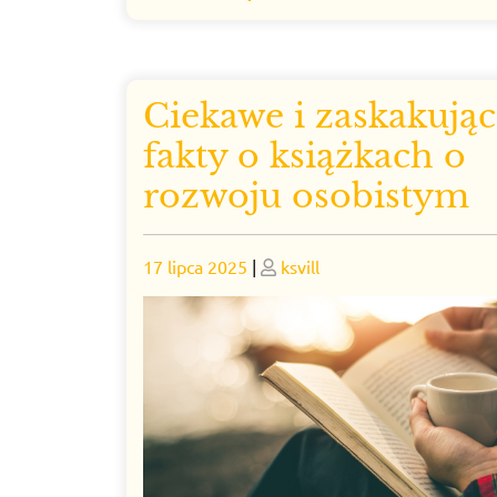
Ciekawe i zaskakują
fakty o książkach o
rozwoju osobistym
Posted
Posted
17 lipca 2025
|
ksvill
on
on