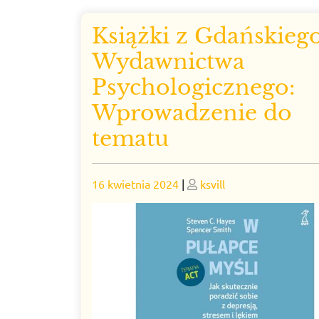
Książki z Gdańskieg
Wydawnictwa
Psychologicznego:
Wprowadzenie do
tematu
Posted
Posted
16 kwietnia 2024
|
ksvill
on
on