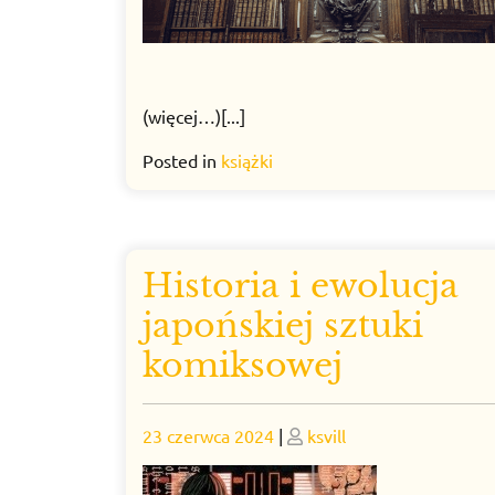
(więcej…)[...]
Posted in
książki
Historia i ewolucja
japońskiej sztuki
komiksowej
Posted
Posted
23 czerwca 2024
|
ksvill
on
on