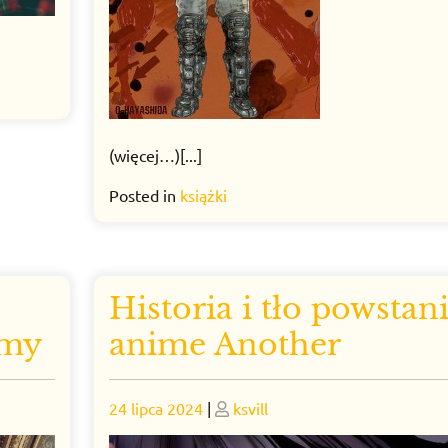
(więcej…)[...]
Posted in
książki
Historia i tło powstan
imy
anime Another
Posted
Posted
24 lipca 2024
|
ksvill
on
on