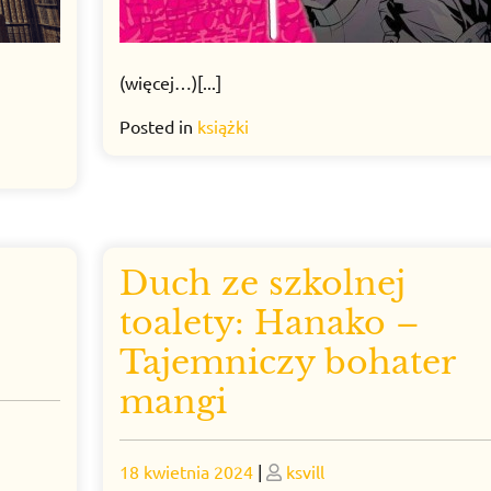
(więcej…)[...]
Posted in
książki
Duch ze szkolnej
toalety: Hanako –
Tajemniczy bohater
mangi
Posted
Posted
18 kwietnia 2024
|
ksvill