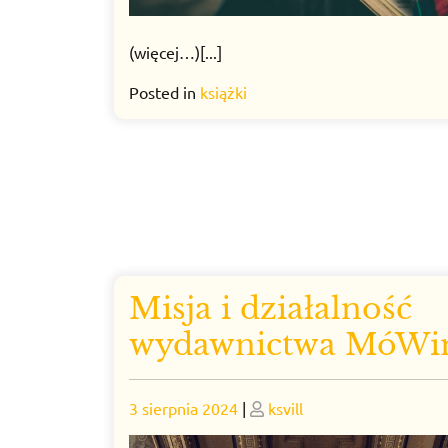
(więcej…)[...]
Posted in
książki
Misja i działalność
wydawnictwa MóW
Posted
Posted
3 sierpnia 2024
|
ksvill
on
on