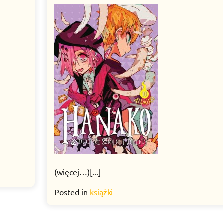
on
on
(więcej…)[...]
Posted in
książki