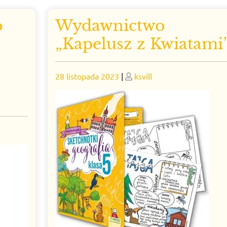
o
Wydawnictwo
„Kapelusz z Kwiatami
Posted
Posted
28 listopada 2023
|
ksvill
on
on