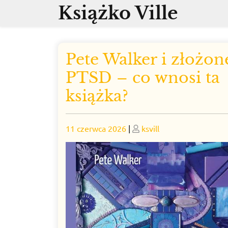
Skip
Książko Ville
to
content
Pete Walker i złożon
PTSD – co wnosi ta
książka?
Posted
Posted
11 czerwca 2026
|
ksvill
on
on