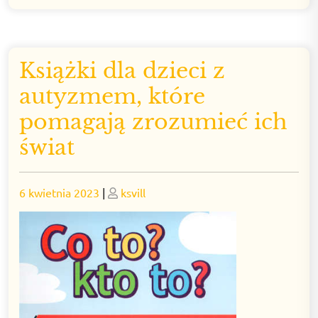
Książki dla dzieci z
autyzmem, które
pomagają zrozumieć ich
świat
Posted
Posted
6 kwietnia 2023
|
ksvill
on
on