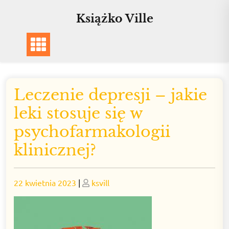
Skip
Książko Ville
to
content
Leczenie depresji – jakie
leki stosuje się w
psychofarmakologii
klinicznej?
Posted
Posted
22 kwietnia 2023
|
ksvill
on
on