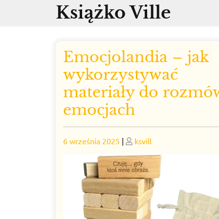
Skip
Książko Ville
to
content
Emocjolandia – jak
wykorzystywać
materiały do rozmó
emocjach
Posted
Posted
6 września 2025
|
ksvill
on
on