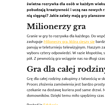
świetna rozrywka dla osób w każdym wieku.
pobudzają kreatywność i uczą nas nowych r
nią sięgnąć? Jakie zalety mają gry planszo
Milionerzy gra
Granie w gry to rozrywka dla każdego. Do wspól
zasługuje
Milionerzy gra, która cieszy się
bardz
panują w teleturnieju telewizyjnym. Naszym za
wyboru cztery odpowiedzi. W razie kłopotów, s
pół. Z pewnością gra wciągnie nas na długi cz
Gra dla całej rodzin
Grę dla całej rodziny zakupimy z łatwością w s
Proces złożenia zamówienia jest bardzo prosty
czekanie na dostawę kuriera pod same drzwi. M
domowników. Dzięki temu miło spędzimy czas z
Posted in
Edukacja