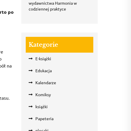
wydawnictwa Harmonia w
codziennej praktyce
rto po
Kategorie
re
o
E-książki
pół na
Edukacja
Kalendarze
Komiksy
zasu.
książki
Papeteria
plecaki