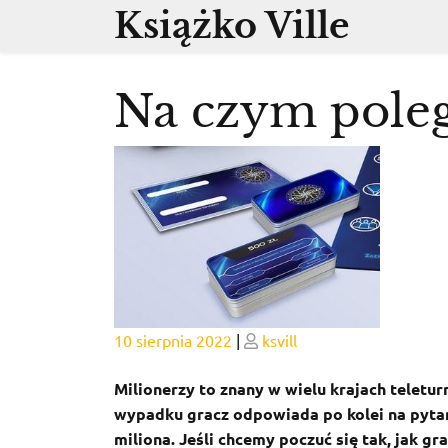
Skip
Książko Ville
to
content
Na czym poleg
Posted
Posted
10 sierpnia 2022
|
ksvill
on
on
Milionerzy to znany w wielu krajach teletur
wypadku gracz odpowiada po kolei na pytani
miliona. Jeśli chcemy poczuć się tak, jak g