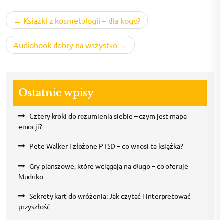
Nawigacja
Książki z kosmetologii – dla kogo?
wpisu
Audiobook dobry na wszystko
Ostatnie wpisy
Cztery kroki do rozumienia siebie – czym jest mapa
emocji?
Pete Walker i złożone PTSD – co wnosi ta książka?
Gry planszowe, które wciągają na długo – co oferuje
Muduko
Sekrety kart do wróżenia: Jak czytać i interpretować
przyszłość