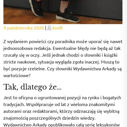
Posted
Posted
9 października 2020
|
ksvill
on
on
Z wydaniem powieści czy poradnika może uporać się nawet
jednoosobowa redakcja. Ewentualne błędy nie będą aż tak
rzucały się w oczy. Jeśli jednak chodzi o słowniki i książki
stricte naukowe, sytuacja wygląda zgoła inaczej. Muszą to
być pozycje rzetelne. Czy słowniki Wydawnictwa Arkady są
wartościowe?
Tak, dlatego że…
Jest to oficyna o ugruntowanej pozycji na rynku i bogatych
tradycjach. Współpracuje od lat z wieloma znakomitymi
autorami oraz redaktorami, którzy odznaczają się wybitną
znajomością poszczególnych dziedzin wiedzy.
Wydawnictwo Arkady opublikowało całą serię leksykonów