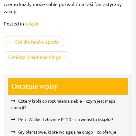
czemu każdy może sobie pozwolić na taki fantastyczny
zakup.
Posted in
książki
Nawigacja
Coś dla fanów sportu
wpisu
Geniusz Stephena Kinga
Ostatnie wpisy
Cztery kroki do rozumienia siebie – czym jest mapa
emocji?
Pete Walker i złożone PTSD – co wnosi ta książka?
Gry planszowe, które wciągają na długo – co oferuje