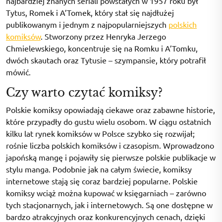
najbardziej znanych seriali powstałych w 1957 roku był
Tytus, Romek i A’Tomek, który stał się najdłużej
publikowanym i jednym z najpopularniejszych
polskich
komiksów
. Stworzony przez Henryka Jerzego
Chmielewskiego, koncentruje się na Romku i A’Tomku,
dwóch skautach oraz Tytusie – szympansie, który potrafił
mówić.
Czy warto czytać komiksy?
Polskie komiksy opowiadają ciekawe oraz zabawne historie,
które przypadły do gustu wielu osobom. W ciągu ostatnich
kilku lat rynek komiksów w Polsce szybko się rozwijał;
rośnie liczba polskich komiksów i czasopism. Wprowadzono
japońską mangę i pojawiły się pierwsze polskie publikacje w
stylu manga. Podobnie jak na całym świecie, komiksy
internetowe stają się coraz bardziej popularne. Polskie
komiksy wciąż można kupować w księgarniach – zarówno
tych stacjonarnych, jak i internetowych. Są one dostępne w
bardzo atrakcyjnych oraz konkurencyjnych cenach, dzięki